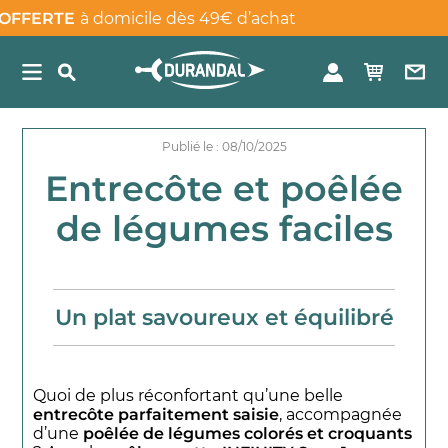
E
à domicile dès 49€ d’achat
Publié le : 08/10/2025
Entrecôte et poêlée
de légumes faciles
Un plat savoureux et équilibré
Quoi de plus réconfortant qu’une belle
entrecôte parfaitement saisie
, accompagnée
d’une
poêlée de légumes colorés et croquants