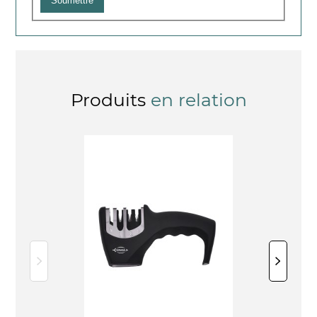
Produits
en relation
COUTEAUX D
Je d