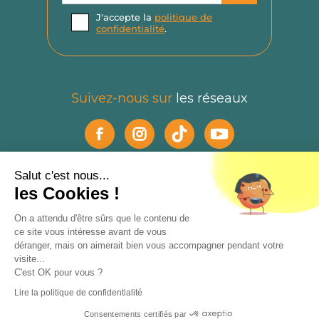
J'accepte la
politique de
confidentialité
.
Suivez-nous sur
les réseaux
Salut c'est nous...
Boutique
les Cookies !
On a attendu d'être sûrs que le contenu de
Mon compte
ce site vous intéresse avant de vous
déranger, mais on aimerait bien vous accompagner pendant votre
Durandal
visite...
C'est OK pour vous ?
Lire la politique de confidentialité
Aide & Informations
Consentements certifiés par