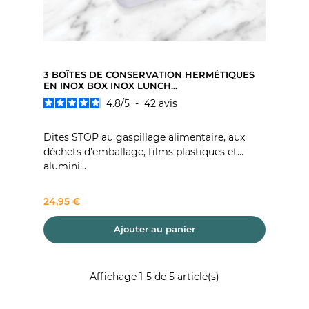
3 BOÎTES DE CONSERVATION HERMÉTIQUES
EN INOX BOX INOX LUNCH...
4.8
/
5
-
42
avis
Dites STOP au gaspillage alimentaire, aux
déchets d’emballage, films plastiques et
alumini...
Prix
24,95 €
Ajouter au panier
Affichage 1-5 de 5 article(s)