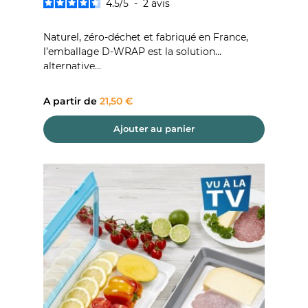
4.5
/
5
-
2
avis
Naturel, zéro-déchet et fabriqué en France,
l’emballage D-WRAP est la solution
alternative...
Prix
A partir de
21,50 €
Ajouter au panier