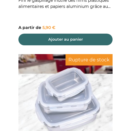
Fini le gaspillage inutile des films plastiques
alimentaires et papiers aluminium grâce au...
Prix
A partir de
5,90 €
Ajouter au panier
Rupture de stock