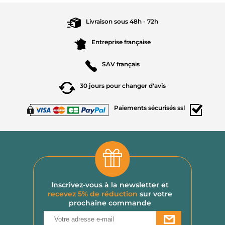
silicone sont compatibles avec une utilisation
au four micro-ondes avec leur couvercle muni
Livraison sous
48h - 72h
d'une valve d'évacuation d'air. Nos boîtes de
conservation en inox ne peuvent pas être
Entreprise
française
passées au micro-ondes, ni leur couvercle.
SAV
français
30 jours pour
changer d'avis
Paiements
sécurisés ssl
Inscrivez-vous à la newsletter et
recevez 5% de réduction
sur votre
prochaine commande