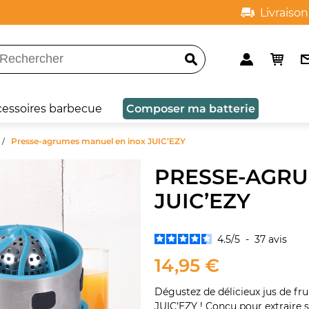
Livraison
OFFERTE
à do
cessoires barbecue
Composer ma batterie
Presse-agrumes manuel en inox JUIC’EZY
PRESSE-AGRU
JUIC’EZY
4.5
/
5
-
37
avis
14,95 €
Dégustez de délicieux jus de fr
JUIC’EZY ! Conçu pour extraire sa