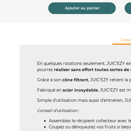
er au panier
Ajouter au panier
Descr
En quelques rotations seulement, JUIC’EZY ext
pourrez
réaliser sans effort toutes sortes de 
Grâce à son
cône filtrant
, JUIC’EZY retient la 
Fabriqué en
acier inoxydable
, JUIC’EZY est 
Simple d’utilisation mais aussi d’entretien, JU
Conseil d’utilisation
:
Assemblez le récipient collecteur avec 
Coupez ou dénoyautez vos fruits si beso