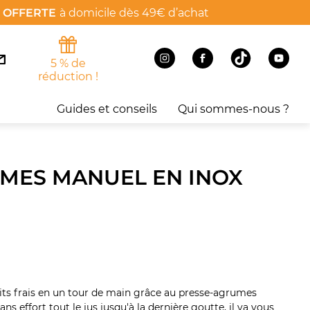
micile dès 49€ d’achat
5 % de
réduction !
Guides et conseils
Qui sommes-nous ?
MES MANUEL EN INOX
uits frais en un tour de main grâce au presse-agrumes
ns effort tout le jus jusqu'à la dernière goutte, il va vous