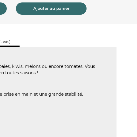
Ajouter au panier
Ajouter au 
 avis)
 baies, kiwis, melons ou encore tomates. Vous
en toutes saisons !
e prise en main et une grande stabilité.