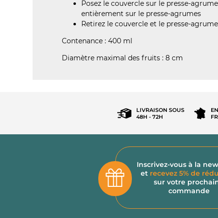
Posez le couvercle sur le presse-agrumes
entièrement sur le presse-agrumes
Retirez le couvercle et le presse-agrumes
Contenance : 400 ml
Diamètre maximal des fruits : 8 cm
LIVRAISON SOUS
EN
48H - 72H
FR
Inscrivez-vous à la new
et
recevez 5% de rédu
Salut c'est nous...
sur votre prochai
commande
les Cookies !
On a attendu d'être sûrs que le contenu