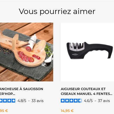
Vous pourriez aimer
VOIR LE PRODUIT
VOIR LE PRODUIT
ANCHEUSE À SAUCISSON
AIGUISEUR COUTEAUX ET
ER'HOP...
CISEAUX MANUEL 4 FENTES...
4.8
/
5
-
33
avis
4.6
/
5
-
37
avis
x
Prix
,95 €
14,95 €