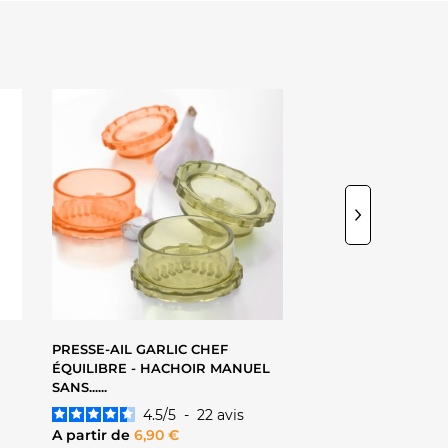
VOIR LE PRODUIT
VOIR LE P
PRESSE-AIL GARLIC CHEF
COUPE-LÉGUMES ET
ÉQUILIBRE - HACHOIR MANUEL
LAMES AVEC BAC
SANS......
RÉCUPÉRATEUR......
4.5
/
5
-
22
avis
4.3
/
5
Prix
Prix
A partir de
6,90 €
19,95 €