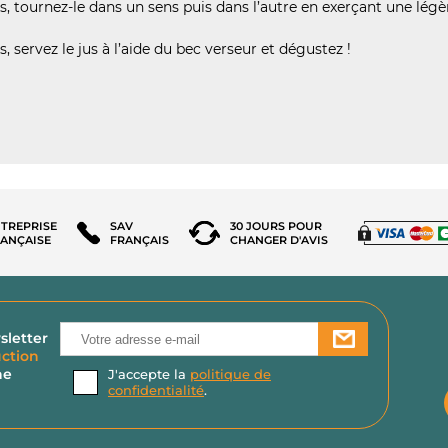
, tournez-le dans un sens puis dans l’autre en exerçant une légèr
, servez le jus à l’aide du bec verseur et dégustez !
TREPRISE
SAV
30 JOURS POUR
ANÇAISE
FRANÇAIS
CHANGER D'AVIS
sletter
ction
ne
J'accepte la
politique de
confidentialité
.