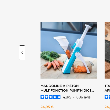
LE PRODUIT
VOIR LE PRODUIT
MACHINE À LAIT
MANDOLINE À PISTON
TR
ON - CUISINART...
MULTIFONCTION PUMP'N'DICE...
AP
4.8
/
5
-
686
avis
Prix
Pri
24,95 €
24