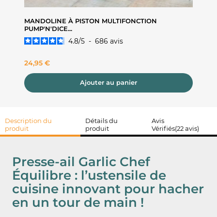
 EN
MANDOLINE À PISTON MULTIFONCTION
CASSE-
PUMP'N'DICE...
4.8
/
5
-
686
avis
Prix
Prix
24,95 €
A part
Ajouter au panier
Description du
Détails du
Avis
produit
produit
Vérifiés(22 avis)
Presse-ail Garlic Chef
Équilibre : l’ustensile de
cuisine
innovant
pour
hacher
en un tour de main !