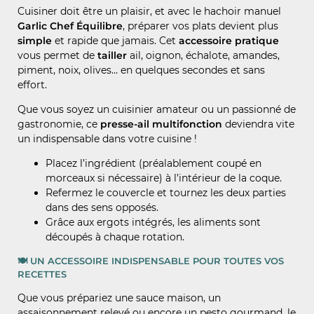
Cuisiner doit être un plaisir, et avec le hachoir manuel
Garlic Chef Équilibre
, préparer vos plats devient plus
simple
et rapide que jamais. Cet
accessoire pratique
vous permet de
tailler
ail, oignon, échalote, amandes,
piment, noix, olives… en quelques secondes et sans
effort.
Que vous soyez un cuisinier amateur ou un passionné de
gastronomie, ce
presse-ail multifonction
deviendra vite
un indispensable dans votre cuisine !
Placez l’ingrédient (préalablement coupé en
morceaux si nécessaire) à l’intérieur de la coque.
Refermez le couvercle et tournez les deux parties
dans des sens opposés.
Grâce aux ergots intégrés, les aliments sont
découpés à chaque rotation.
🍽️
UN ACCESSOIRE INDISPENSABLE POUR TOUTES VOS
RECETTES
Que vous prépariez une sauce maison, un
assaisonnement relevé ou encore un pesto gourmand, le