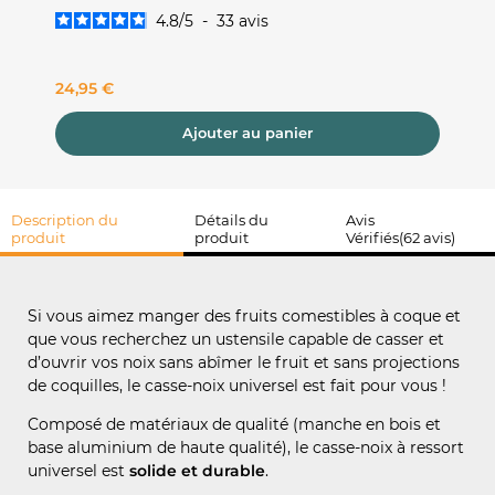
APER'HO
4.8
/
5
-
33
avis
Prix
Prix
24,95 €
40,41 
Ajouter au panier
Description du
Détails du
Avis
produit
produit
Vérifiés(62 avis)
Si vous aimez manger des fruits comestibles à coque et
que vous recherchez un ustensile capable de casser et
d’ouvrir vos noix sans abîmer le fruit et sans projections
de coquilles, le casse-noix universel est fait pour vous !
Composé de matériaux de qualité (manche en bois et
base aluminium de haute qualité), le casse-noix à ressort
universel est
solide et durable
.