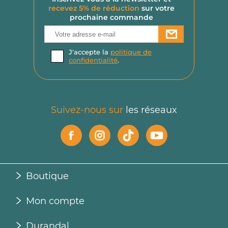
recevez 5% de réduction
sur votre
prochaine commande
J'accepte la
politique de
confidentialité
.
Suivez-nous sur
les réseaux
Salut c'est nous...
Boutique
les Cookies !
On a attendu d'être sûrs que le contenu de
Mon compte
ce site vous intéresse avant de vous
déranger, mais on aimerait bien vous accompagner pendant votre
Durandal
visite...