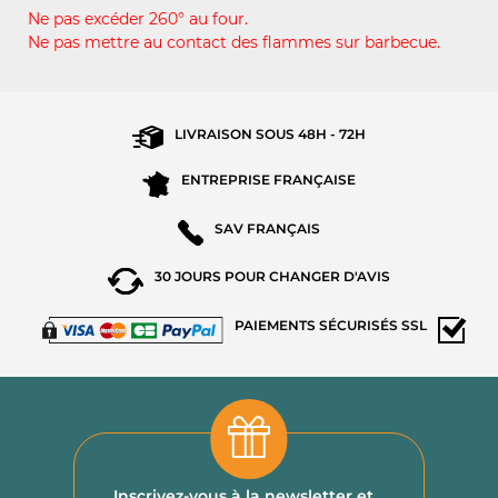
Ne pas excéder 260° au four.
Ne pas mettre au contact des flammes sur barbecue.
LIVRAISON SOUS
48H - 72H
ENTREPRISE
FRANÇAISE
SAV
FRANÇAIS
30 JOURS POUR
CHANGER D'AVIS
PAIEMENTS
SÉCURISÉS SSL
Inscrivez-vous à la newsletter et