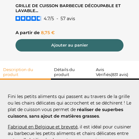
HE
GRILLE DE CUISSON BARBECUE DÉCOUPABLE ET
FEUILL
LAVABLE...
BARBEC
4.7
/
5
-
57
avis
Prix
Prix
A partir de
8,75 €
A part
Ajouter au panier
Description du
Détails du
Avis
produit
produit
Vérifiés(831 avis)
Fini les petits aliments qui passent au travers de la grille
ou les chairs délicates qui accrochent et se déchirent ! Le
plat de cuisson vous permet de
réaliser de superbes
cuissons
,
sans ajout de matières grasses
.
Fabriqué en Belgique et breveté
, il est idéal pour cuisiner
au barbecue les petits aliments et chairs délicates entre