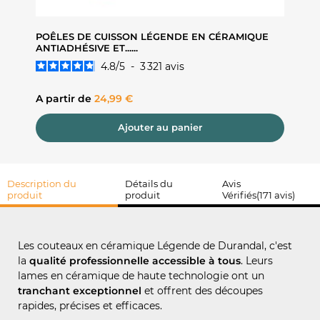
ANCHE
POÊLES DE CUISSON LÉGENDE EN CÉRAMIQUE
MANDO
ANTIADHÉSIVE ET......
PUMP'N'
4.8
/
5
-
3 321
avis
Prix
Prix
A partir de
24,99 €
24,95 
Ajouter au panier
Description du
Détails du
Avis
produit
produit
Vérifiés(171 avis)
Les couteaux en céramique Légende de Durandal, c'est
la
qualité professionnelle accessible à tous
. Leurs
lames en céramique de haute technologie ont un
tranchant exceptionnel
et offrent des découpes
rapides, précises et efficaces.